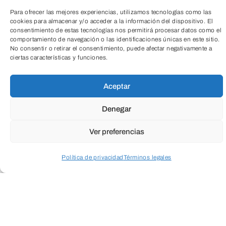
Para ofrecer las mejores experiencias, utilizamos tecnologías como las
Casting
Víctor Devesa (2024, 7 min.) Una
cookies para almacenar y/o acceder a la información del dispositivo. El
actriz acude a un casting para un papel
consentimiento de estas tecnologías nos permitirá procesar datos como el
comportamiento de navegación o las identificaciones únicas en este sitio.
protagonista.
TeleEntradas
No consentir o retirar el consentimiento, puede afectar negativamente a
ciertas características y funciones.
Nieve roja
Aurelia Gil Junco y Susana
Aceptar
Olmedo Álvarez (2024, 5 min.) Una niña
Denegar
y un vampiro viven en un pueblo junto al
bosque, donde pasan el tiempo juntos.
Ver preferencias
Un incidente y un recuerdo del pasado de
Política de privacidad
Términos legales
la niña pondrán a prueba su relación y el
curso de sus vidas para siempre.
Acceder a perfil personal
Inspeccionar carrito
LEER MÁS