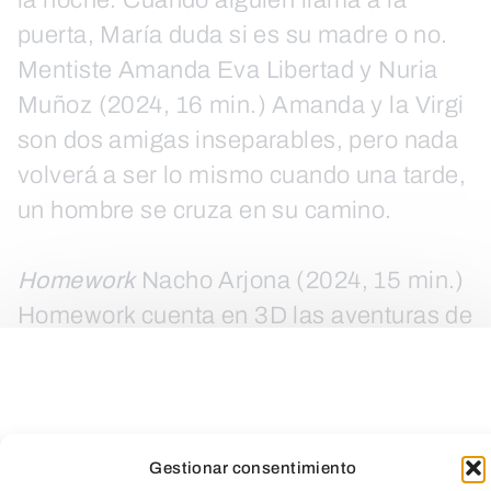
la noche. Cuando alguien llama a la
puerta, María duda si es su madre o no.
Mentiste Amanda Eva Libertad y Nuria
Muñoz (2024, 16 min.) Amanda y la Virgi
son dos amigas inseparables, pero nada
volverá a ser lo mismo cuando una tarde,
un hombre se cruza en su camino.
Homework
Nacho Arjona (2024, 15 min.)
Homework cuenta en 3D las aventuras de
un lápiz y sus amigos, los cuales utilizan
sus habilidades para poder ayudarse
mutuamente en situaciones inesperadas,
dentro del colegio donde todos viven.
Gestionar consentimiento