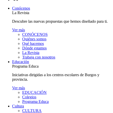
personal
Conócenos
La Revista
Descubre las nuevas propuestas que hemos diseñado para ti.
Ver más
CONÓCENOS
Quiénes somos
Qué hacemos
Dónde estamos
La Revista
Trabaja con nosotros
Educación
Programa Educa
Iniciativas dirigidas a los centros escolares de Burgos y
provincia.
Ver más
EDUCACIÓN
Colegios
Programa Educa
Cultura
CULTURA