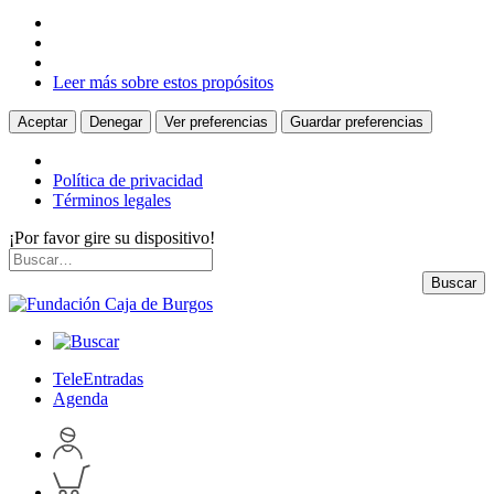
Leer más sobre estos propósitos
Aceptar
Denegar
Ver preferencias
Guardar preferencias
Política de privacidad
Términos legales
¡Por favor gire su dispositivo!
Skip
Buscar
to
por:
Buscar
content
TeleEntradas
Agenda
Acceder
a
Inspeccionar
perfil
carrito