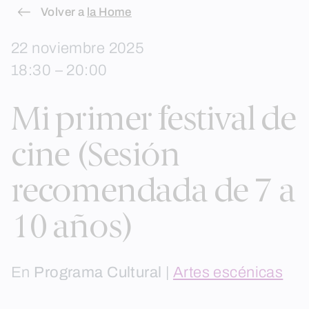
Skip
Volver a
la Home
to
22 noviembre 2025
content
18:30 – 20:00
Mi primer festival de
cine (Sesión
recomendada de 7 a
10 años)
En
Programa Cultural
|
Artes escénicas