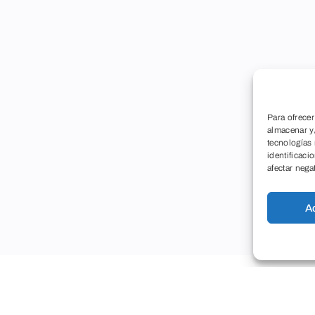
Para ofrecer
almacenar y/
tecnologías
identificaci
afectar nega
A