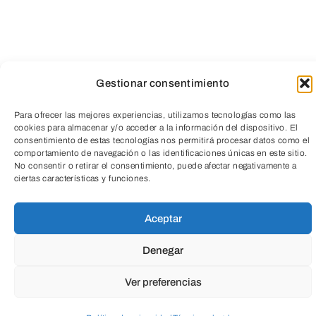
SOLE GIMÉNEZ Y JUAN
VALDERRAMA SE UNEN PARA
Gestionar consentimiento
PRESENTAR ‘ALGO CONTIGO’
Para ofrecer las mejores experiencias, utilizamos tecnologías como las
cookies para almacenar y/o acceder a la información del dispositivo. El
Dos de las voces más personales y
consentimiento de estas tecnologías nos permitirá procesar datos como el
elegantes de la música actual, se unen
comportamiento de navegación o las identificaciones únicas en este sitio.
TeleEntradas
No consentir o retirar el consentimiento, puede afectar negativamente a
para rendir homenaje al Bolero, en el
ciertas características y funciones.
mismo año en el que este ha sido
Aceptar
declarado por la UNESCO, Patrimonio
Cultural Inmaterial de la Humanidad.
Denegar
Ver preferencias
“ALGO CONTIGO”, es un espectáculo
dedicado a todas esas obras de arte