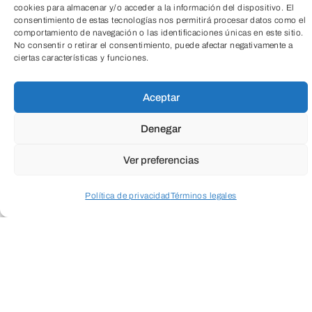
ha vuelto tras una larga temporada de
cookies para almacenar y/o acceder a la información del dispositivo. El
gira con varios músicos de jazz
consentimiento de estas tecnologías nos permitirá procesar datos como el
comportamiento de navegación o las identificaciones únicas en este sitio.
por Perú.
No consentir o retirar el consentimiento, puede afectar negativamente a
ciertas características y funciones.
Ander Solabarrieta desde los ocho años
adquiere formación académica de Fagot
Aceptar
y Guitarra Eléctrica en la Escuela
Denegar
Municipal de Música y Danza de
Donostia-San Sebastián.
Ver preferencias
Ha grabado varios discos con el grupo
Política de privacidad
Términos legales
Incógnita y otros tres con la banda
donostiarra Ghost Number como “Dirt &
Acceder a perfil personal
Inspeccionar carrito
Other Spells”. Suele trabajar como
profesor
en la Escuela de Música Donostiarra y