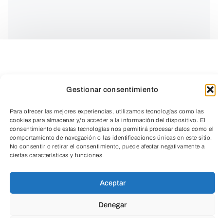
Diego Guerrero es un creador atípico
Gestionar consentimiento
capaz de abordar distintos géneros de
Para ofrecer las mejores experiencias, utilizamos tecnologías como las
una forma comprometida y honesta.
cookies para almacenar y/o acceder a la información del dispositivo. El
consentimiento de estas tecnologías nos permitirá procesar datos como el
comportamiento de navegación o las identificaciones únicas en este sitio.
Después de años cosechando éxitos
No consentir o retirar el consentimiento, puede afectar negativamente a
TeleEntradas
ciertas características y funciones.
alrededor del mundo con su anterior
trabajo,
Vengo Caminando
, por el que fue
Aceptar
nominado a los Latin Grammy.
Denegar