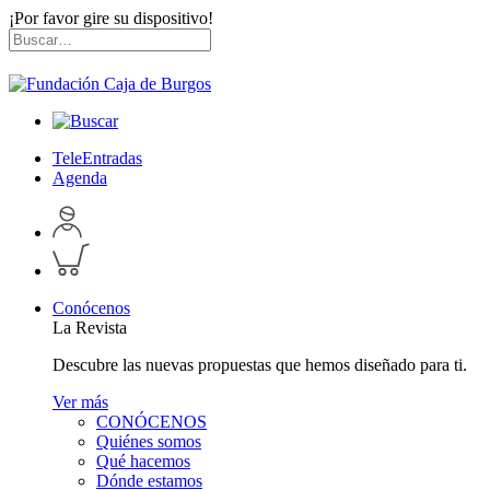
¡Por favor gire su dispositivo!
Skip
Buscar
to
por:
content
TeleEntradas
Agenda
Acceder
a
Inspeccionar
perfil
carrito
personal
Conócenos
La Revista
Descubre las nuevas propuestas que hemos diseñado para ti.
Ver más
CONÓCENOS
Quiénes somos
Qué hacemos
Dónde estamos