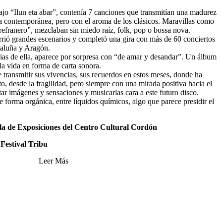
ajo “Ilun eta abar”, contenía 7 canciones que transmitían una madurez
ra contemporánea, pero con el aroma de los clásicos. Maravillas como
refranero”, mezclaban sin miedo raíz, folk, pop o bossa nova.
rrió grandes escenarios y completó una gira con más de 60 conciertos
taluña y Aragón.
cias de ella, aparece por sorpresa con “de amar y desandar”. Un álbum
la vida en forma de carta sonora.
transmitir sus vivencias, sus recuerdos en estos meses, donde ha
o, desde la fragilidad, pero siempre con una mirada positiva hacia el
ar imágenes y sensaciones y musicarlas cara a este futuro disco.
 forma orgánica, entre líquidos químicos, algo que parece presidir el
Sala de Exposiciones del Centro Cultural Cordón
 Festival Tribu
Leer Más