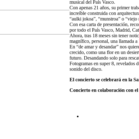
musical del País Vasco.
Con apenas 21 años, su primer trab
increíble construida con arquitectu
“aulki jokoa”, “munstroa” o “viejo 
Con esa carta de presentación, reco
por todo el País Vasco, Madrid, Ca
Ahora, tras 18 meses sin tener noti
magnífico, personal, una llamada a 
En “de amar y desandar” nos quiere 
crecido, como una flor en un desiert
futuro. Desandando solo para rescat
Fotogramas en super 8, revelados de
sonido del disco.
El concierto se celebrará en la 
Concierto en colaboración con el