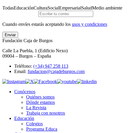
Todas
Educación
Cultura
Social
Empresarial
Salud
Medio ambiente
Cuando envíes estarás aceptando los
usos y condiciones
Enviar
Fundación Caja de Burgos
Calle La Puebla, 1 (Edificio Nexo)
09004 – Burgos – España
Teléfono:
(+34) 947 258 113
Email:
fundacion@cajadeburgos.com
Conócenos
Quiénes somos
Dónde estamos
La Revista
Trabaja con nosotros
Educación
Colegios
Programa Educa