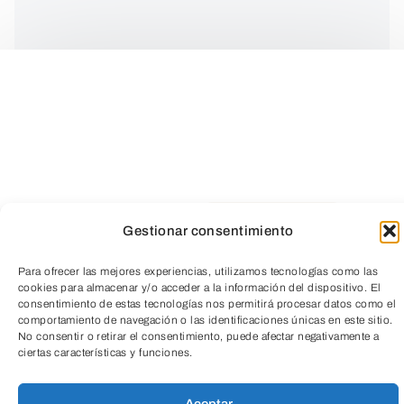
Gestionar consentimiento
Desde 1989 Spanish Brass ha
Para ofrecer las mejores experiencias, utilizamos tecnologías como las
compartido su música para miles de
cookies para almacenar y/o acceder a la información del dispositivo. El
TeleEntradas
consentimiento de estas tecnologías nos permitirá procesar datos como el
personas en más de 60 países dejando
comportamiento de navegación o las identificaciones únicas en este sitio.
No consentir o retirar el consentimiento, puede afectar negativamente a
una huella imborrable en cada escenario
ciertas características y funciones.
sobre los que ha sonado su música. Ha
Aceptar