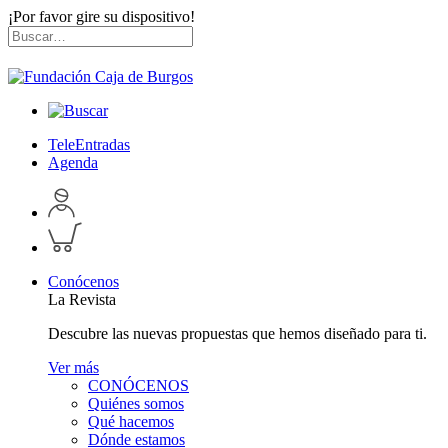
¡Por favor gire su dispositivo!
Skip
Buscar
to
por:
content
TeleEntradas
Agenda
Acceder
a
Inspeccionar
perfil
carrito
personal
Conócenos
La Revista
Descubre las nuevas propuestas que hemos diseñado para ti.
Ver más
CONÓCENOS
Quiénes somos
Qué hacemos
Dónde estamos