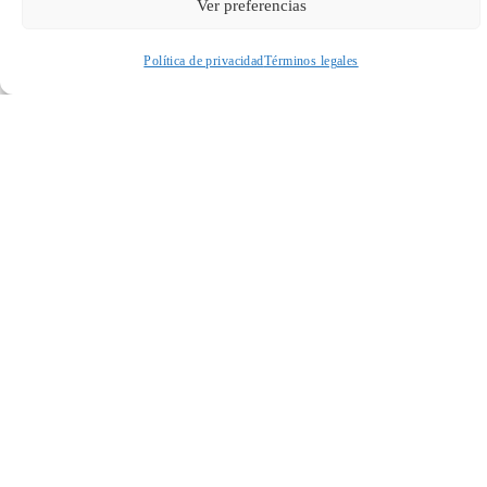
Ver preferencias
ENVIAR
Política de privacidad
Términos legales
Acceder a perfil personal
Inspeccionar carrito