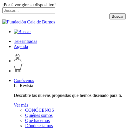
¡Por favor gire su dispositivo!
Skip
Buscar
to
por:
Buscar
content
TeleEntradas
Agenda
Acceder
a
Inspeccionar
perfil
carrito
personal
Conócenos
La Revista
Descubre las nuevas propuestas que hemos diseñado para ti.
Ver más
CONÓCENOS
Quiénes somos
Qué hacemos
Dónde estamos