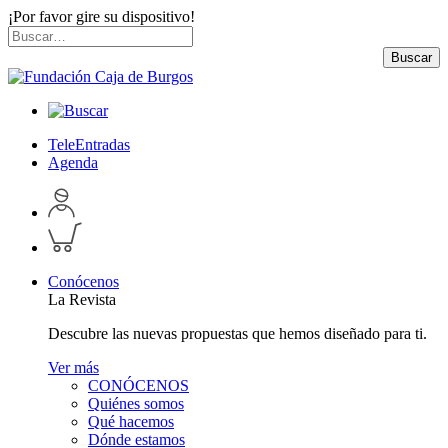
¡Por favor gire su dispositivo!
Skip
Buscar
to
por:
Buscar
content
TeleEntradas
Agenda
Acceder
a
Inspeccionar
perfil
carrito
personal
Conócenos
La Revista
Descubre las nuevas propuestas que hemos diseñado para ti.
Ver más
CONÓCENOS
Quiénes somos
Qué hacemos
Dónde estamos