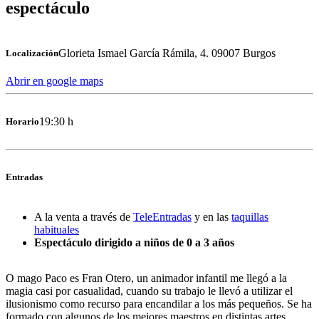
espectáculo
Glorieta Ismael García Rámila, 4. 09007 Burgos
Localización
Abrir en google maps
19:30 h
Horario
Entradas
A la venta a través de
TeleEntradas
y en las
taquillas
habituales
Espectáculo dirigido a niños de 0 a 3 años
O mago Paco es Fran Otero, un animador infantil me llegó a la
magia casi por casualidad, cuando su trabajo le llevó a utilizar el
ilusionismo como recurso para encandilar a los más pequeños. Se ha
formado con algunos de los mejores maestros en distintas artes