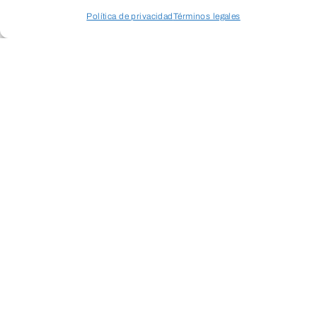
Política de privacidad
Términos legales
Acceder a perfil personal
Inspeccionar carrito
ENVIAR