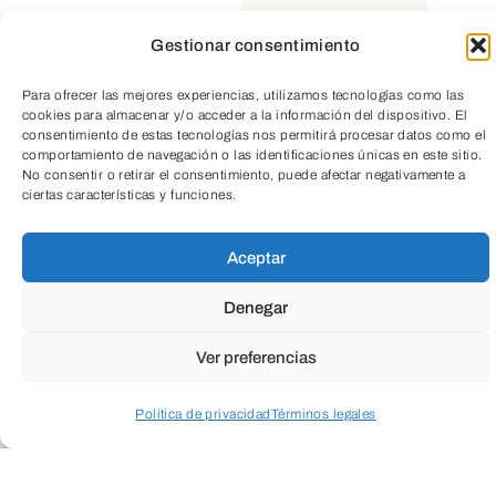
Gestionar consentimiento
Para ofrecer las mejores experiencias, utilizamos tecnologías como las
cookies para almacenar y/o acceder a la información del dispositivo. El
TeleEntradas
consentimiento de estas tecnologías nos permitirá procesar datos como el
comportamiento de navegación o las identificaciones únicas en este sitio.
Dibujos a la espalda de tus ojos. Laura
No consentir o retirar el consentimiento, puede afectar negativamente a
ciertas características y funciones.
Lio en el CAB
Aceptar
Una gran parte del trabajo reconocido de
Denegar
Laura Lio (Buenos Aires, 1967) ha girado
en torno a la escultura. Formas airosas
Ver preferencias
con un cierto punto de inestabilidad que
Política de privacidad
Términos legales
les confiere un aspecto entre delicado y
Acceder a perfil personal
Inspeccionar carrito
dinámico, casi danzante. Construidas