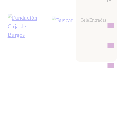
TeleEntradas