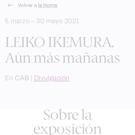
Skip
Volver a
la Home
to
5 marzo – 30 mayo 2021
content
LEIKO IKEMURA.
Aún más mañanas
En
CAB
|
Divulgación
Sobre la
exposición