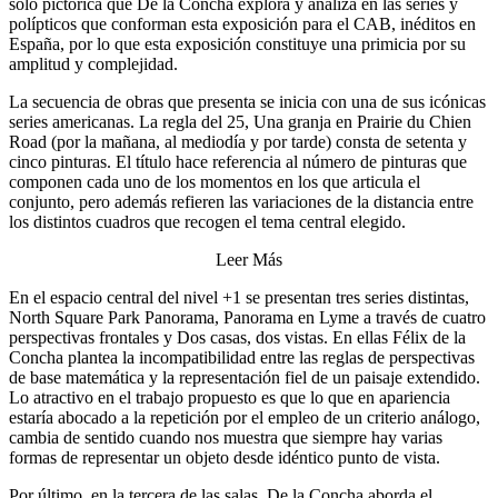
solo pictórica que De la Concha explora y analiza en las series y
polípticos que conforman esta exposición para el CAB, inéditos en
España, por lo que esta exposición constituye una primicia por su
amplitud y complejidad.
La secuencia de obras que presenta se inicia con una de sus icónicas
series americanas. La regla del 25, Una granja en Prairie du Chien
Road (por la mañana, al mediodía y por tarde) consta de setenta y
cinco pinturas. El título hace referencia al número de pinturas que
componen cada uno de los momentos en los que articula el
conjunto, pero además refieren las variaciones de la distancia entre
los distintos cuadros que recogen el tema central elegido.
Leer Más
En el espacio central del nivel +1 se presentan tres series distintas,
North Square Park Panorama, Panorama en Lyme a través de cuatro
perspectivas frontales y Dos casas, dos vistas. En ellas Félix de la
Concha plantea la incompatibilidad entre las reglas de perspectivas
de base matemática y la representación fiel de un paisaje extendido.
Lo atractivo en el trabajo propuesto es que lo que en apariencia
estaría abocado a la repetición por el empleo de un criterio análogo,
cambia de sentido cuando nos muestra que siempre hay varias
formas de representar un objeto desde idéntico punto de vista.
Por último, en la tercera de las salas, De la Concha aborda el