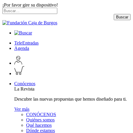
¡Por favor gire su dispositivo!
Skip
Buscar
to
por:
Buscar
content
TeleEntradas
Agenda
Acceder
a
Inspeccionar
perfil
carrito
personal
Conócenos
La Revista
Descubre las nuevas propuestas que hemos diseñado para ti.
Ver más
CONÓCENOS
Quiénes somos
Qué hacemos
Dónde estamos