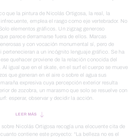
 que la pintura de Nicolás Ortigosa, la real, la
 infrecuente, emplea el rasgo como eje vertebrador. No
 Solo elementos gráficos. Un zigzag generoso
 que parece derramarse fuera de ellos. Marcas
 generosas y con vocación monumental sí, pero de
pertenecieran a un incógnito lenguaje gráfico. Se ha
 ese quehacer proviene de la relación conocida del
. Al igual que en el skate, en el surf el cuerpo se mueve
razos que generan en el aire o sobre el agua sus
maraña expresiva cuya percepción exterior resulta
terior de zozobra, un marasmo que solo se resuelve con
f: esperar, observar y decidir la acción.
LEER MÁS
 sobre Nicolás Ortigosa recogía una elocuente cita de
cuanto contiene este proyecto: “La belleza no es el