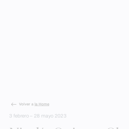
Skip
Volver a
la Home
to
3 febrero – 28 mayo 2023
content