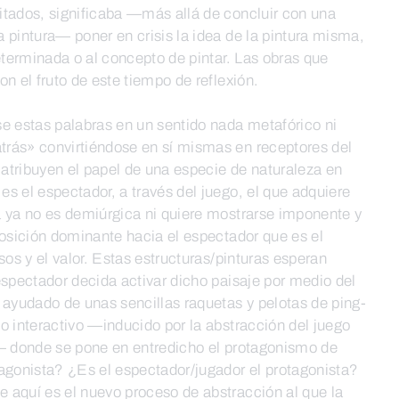
itados, significaba —más allá de concluir con una
 pintura— poner en crisis la idea de la pintura misma,
determinada o al concepto de pintar. Las obras que
n el fruto de este tiempo de reflexión.
 estas palabras en un sentido nada metafórico ni
rás» convirtiéndose en sí mismas en receptores del
atribuyen el papel de una especie de naturaleza en
s el espectador, a través del juego, el que adquiere
a ya no es demiúrgica ni quiere mostrarse imponente y
posición dominante hacia el espectador que es el
sos y el valor. Estas estructuras/pinturas esperan
espectador decida activar dicho paisaje por medio del
 ayudado de unas sencillas raquetas y pelotas de ping-
o interactivo —inducido por la abstracción del juego
r— donde se pone en entredicho el protagonismo de
tagonista? ¿Es el espectador/jugador el protagonista?
 aquí es el nuevo proceso de abstracción al que la