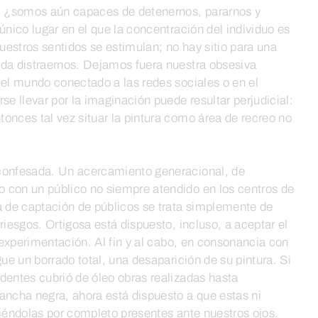
 ¿somos aún capaces de detenernos, pararnos y
único lugar en el que la concentración del individuo es
estros sentidos se estimulan; no hay sitio para una
eda distraernos. Dejamos fuera nuestra obsesiva
 el mundo conectado a las redes sociales o en el
se llevar por la imaginación puede resultar perjudicial:
onces tal vez situar la pintura como área de recreo no
 confesada. Un acercamiento generacional, de
 con un público no siempre atendido en los centros de
a de captación de públicos se trata simplemente de
riesgos. Ortigosa está dispuesto, incluso, a aceptar el
a experimentación. Al fin y al cabo, en consonancia con
gue un borrado total, una desaparición de su pintura. Si
dentes cubrió de óleo obras realizadas hasta
ancha negra, ahora está dispuesto a que estas ni
niéndolas por completo presentes ante nuestros ojos.