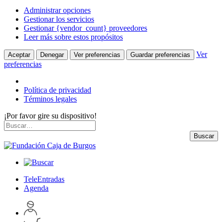
Administrar opciones
Gestionar los servicios
Gestionar {vendor_count} proveedores
Leer más sobre estos propósitos
Ver
Aceptar
Denegar
Ver preferencias
Guardar preferencias
preferencias
Política de privacidad
Términos legales
¡Por favor gire su dispositivo!
Skip
Buscar
to
por:
Buscar
content
TeleEntradas
Agenda
Acceder
a
Inspeccionar