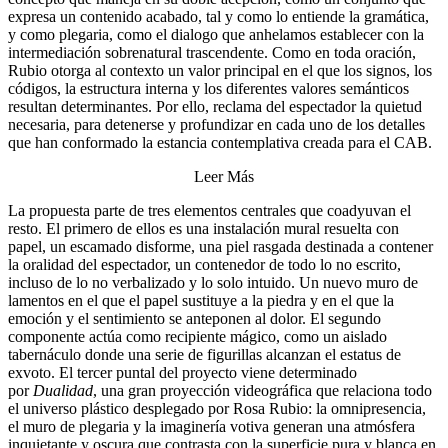
expresa un contenido acabado, tal y como lo entiende la gramática,
y como plegaria, como el dialogo que anhelamos establecer con la
intermediación sobrenatural trascendente. Como en toda oración,
Rubio otorga al contexto un valor principal en el que los signos, los
códigos, la estructura interna y los diferentes valores semánticos
resultan determinantes. Por ello, reclama del espectador la quietud
necesaria, para detenerse y profundizar en cada uno de los detalles
que han conformado la estancia contemplativa creada para el CAB.
Leer Más
La propuesta parte de tres elementos centrales que coadyuvan el
resto. El primero de ellos es una instalación mural resuelta con
papel, un escamado disforme, una piel rasgada destinada a contener
la oralidad del espectador, un contenedor de todo lo no escrito,
incluso de lo no verbalizado y lo solo intuido. Un nuevo muro de
lamentos en el que el papel sustituye a la piedra y en el que la
emoción y el sentimiento se anteponen al dolor. El segundo
componente actúa como recipiente mágico, como un aislado
tabernáculo donde una serie de figurillas alcanzan el estatus de
exvoto. El tercer puntal del proyecto viene determinado
por
Dualidad
, una gran proyección videográfica que relaciona todo
el universo plástico desplegado por Rosa Rubio: la omnipresencia,
el muro de plegaria y la imaginería votiva generan una atmósfera
inquietante y oscura que contrasta con la superficie pura y blanca en