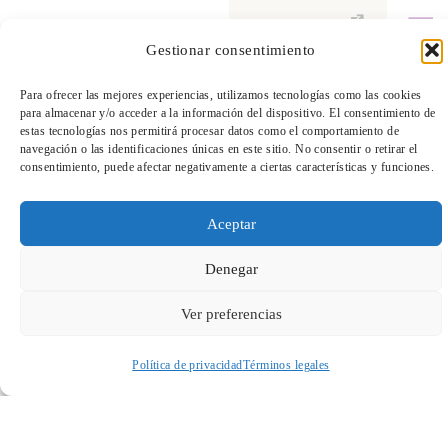
Amparo de la Sota (Madrid, 1963) apenas
Gestionar consentimiento
rebasaba el ámbito de unos cuantos
TeleEntradas
admiradores iniciados, mientras el eco de su
Para ofrecer las mejores experiencias, utilizamos tecnologías como las cookies
para almacenar y/o acceder a la información del dispositivo. El consentimiento de
presencia en bienales y en selectos espacios
estas tecnologías nos permitirá procesar datos como el comportamiento de
de referencia hacía ya inaplazable su
navegación o las identificaciones únicas en este sitio. No consentir o retirar el
consentimiento, puede afectar negativamente a ciertas características y funciones.
exposición en un centro de arte.
Aceptar
Sus bordados sobre telas antiguas con­tienen
Denegar
todo el significado simbólico de una
tradición arrinconada que esta artista
Ver preferencias
reservada y misteriosa pone al día con su
Política de privacidad
Términos legales
interpretación personal de grafías, signos,
ele­mentos geométricos y patrones no
Acceder a perfil personal
Inspeccionar carrito
siempre descifrables.