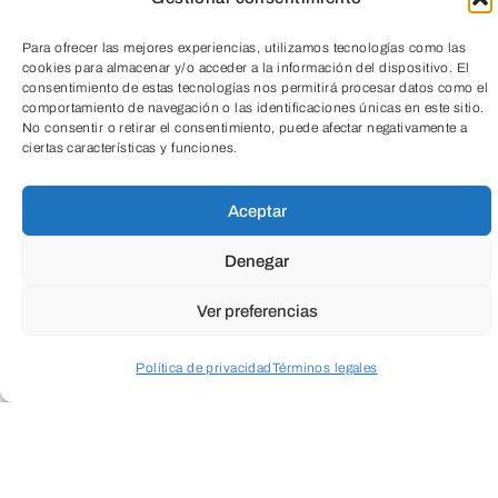
Porque nunca es tarde para abrir nuevas
ventanas y dejar que otros horizontes
Para ofrecer las mejores experiencias, utilizamos tecnologías como las
cookies para almacenar y/o acceder a la información del dispositivo. El
iluminen los nuestros.
consentimiento de estas tecnologías nos permitirá procesar datos como el
comportamiento de navegación o las identificaciones únicas en este sitio.
No consentir o retirar el consentimiento, puede afectar negativamente a
ciertas características y funciones.
TeleEntradas
Aceptar
Denegar
Ver preferencias
Política de privacidad
Términos legales
Acceder a perfil personal
Inspeccionar carrito
Colección:
Foro Solidario Caja de