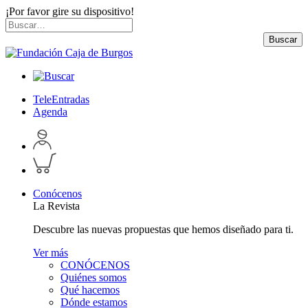
¡Por favor gire su dispositivo!
Skip
Buscar
to
por:
Buscar
content
TeleEntradas
Agenda
Acceder
a
Inspeccionar
perfil
carrito
personal
Conócenos
La Revista
Descubre las nuevas propuestas que hemos diseñado para ti.
Ver más
CONÓCENOS
Quiénes somos
Qué hacemos
Dónde estamos