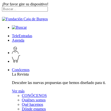
¡Por favor gire su dispositivo!
Skip
Buscar
to
por:
content
TeleEntradas
Agenda
Acceder
a
Inspeccionar
perfil
carrito
personal
Conócenos
La Revista
Descubre las nuevas propuestas que hemos diseñado para ti.
Ver más
CONÓCENOS
Quiénes somos
Qué hacemos
Dónde estamos