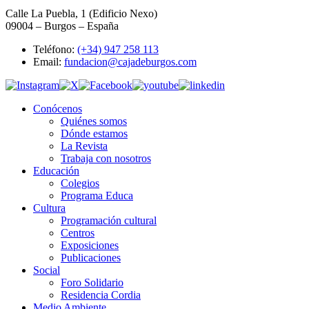
Calle La Puebla, 1 (Edificio Nexo)
09004 – Burgos – España
Teléfono:
(+34) 947 258 113
Email:
fundacion@cajadeburgos.com
Conócenos
Quiénes somos
Dónde estamos
La Revista
Trabaja con nosotros
Educación
Colegios
Programa Educa
Cultura
Programación cultural
Centros
Exposiciones
Publicaciones
Social
Foro Solidario
Residencia Cordia
Medio Ambiente