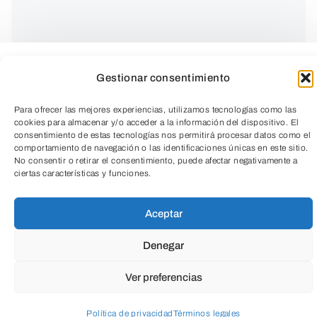
Gestionar consentimiento
Para ofrecer las mejores experiencias, utilizamos tecnologías como las
cookies para almacenar y/o acceder a la información del dispositivo. El
consentimiento de estas tecnologías nos permitirá procesar datos como el
comportamiento de navegación o las identificaciones únicas en este sitio.
No consentir o retirar el consentimiento, puede afectar negativamente a
ciertas características y funciones.
TeleEntradas
La escuela de innovación en los cuidados
Aceptar
ofrece un espacio pensado para alcanzar
Denegar
el equilibrio psico-físico y de transmisión
de los valores y aspectos esenciales para
Ver preferencias
todas las personas del tercer sector.
Política de privacidad
Términos legales