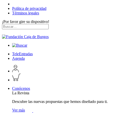
Política de privacidad
Términos legales
¡Por favor gire su dispositivo!
Skip
Buscar
to
por:
content
TeleEntradas
Agenda
Acceder
a
Inspeccionar
perfil
carrito
personal
Conócenos
La Revista
Descubre las nuevas propuestas que hemos diseñado para ti.
Ver más