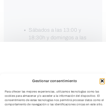
Sábados a las 13:00 y
18:30h y domingos a las
13:00h.
Gestionar consentimiento
Para ofrecer las mejores experiencias, utilizamos tecnologías como las
cookies para almacenar y/o acceder a la información del dispositivo. El
consentimiento de estas tecnologías nos permitirá procesar datos como el
TeleEntradas
comportamiento de navegación o las identificaciones únicas en este sitio.