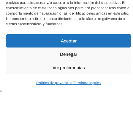
cookies para almacenar y/o acceder a la información del dispositivo. El
consentimiento de estas tecnologías nos permitirá procesar datos como el
comportamiento de navegación o las identificaciones únicas en este sitio.
TeleEntradas
No consentir o retirar el consentimiento, puede afectar negativamente a
ciertas características y funciones.
Aceptar
Denegar
Ver preferencias
Política de privacidad
Términos legales
Siempre alejada de las corrientes
Acceder a perfil personal
Inspeccionar carrito
estéticas dominantes, Elena Blasco
(Madrid, 1950) ha construido a lo largo
de las tres últimas décadas una
trayectoria de extremada singularidad y