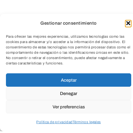
13:00h.
Gestionar consentimiento
Para ofrecer las mejores experiencias, utilizamos tecnologías como las
cookies para almacenar y/o acceder a la información del dispositivo. El
consentimiento de estas tecnologías nos permitirá procesar datos como el
comportamiento de navegación o las identificaciones únicas en este sitio.
TeleEntradas
No consentir o retirar el consentimiento, puede afectar negativamente a
ciertas características y funciones.
Aceptar
Denegar
Ver preferencias
Cuando en estos momentos se nos habla
Política de privacidad
Términos legales
de que la pintura vuelve,
Acceder a perfil personal
Inspeccionar carrito