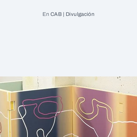
En
CAB | Divulgación