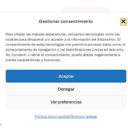
muchos casos por el espacio en el que se
sitúa), de manera que las esculturas
Gestionar consentimiento
aparecen como si del mobiliario de una
escena se tratase.
Para ofrecer las mejores experiencias, utilizamos tecnologías como las
cookies para almacenar y/o acceder a la información del dispositivo. El
TeleEntradas
consentimiento de estas tecnologías nos permitirá procesar datos como el
comportamiento de navegación o las identificaciones únicas en este sitio.
Esto en cuanto al aspecto formal se
No consentir o retirar el consentimiento, puede afectar negativamente a
ciertas características y funciones.
refiere; en cuanto al conceptual, el
número tres vuelve a hacerse presente
Aceptar
en el título, Baga Biga Higa, tomado de
Denegar
una canción infantil tradicional vasca
basada en un juego de números y
Ver preferencias
palabras. Todo tiene pues un cierto aire
narrativo, a modo de pequeño cuento o
Política de privacidad
Términos legales
historia, que en el fondo no hace sino
Acceder a perfil personal
Inspeccionar carrito