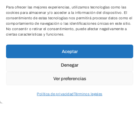
Para ofrecer las mejores experiencias, utilizamos tecnologías como las
cookies para almacenar y/o acceder a la información del dispositivo. El
consentimiento de estas tecnologías nos permitirá procesar datos como el
comportamiento de navegación o las identificaciones únicas en este sitio.
TeleEntradas
No consentir o retirar el consentimiento, puede afectar negativamente a
ciertas características y funciones.
Aceptar
Denegar
Ver preferencias
Política de privacidad
Términos legales
Las piezas que Pamen Pereira presenta
Acceder a perfil personal
Inspeccionar carrito
en el nivel -1 del CAB son un reflejo de la
línea de continuidad que ha venido
caracterizando desde siempre sus