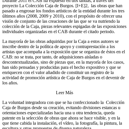
Durante 2011 el CAB ha expuesto en dos tandas, a través del
proyecto La Colección Caja de Burgos. [I+E]2, las obras que han
pasado a engrosar los fondos artísticos de la entidad durante los tres
últimos años (2008, 2009 y 2010), con el propósito de ofrecer una
visión de conjunto de las creaciones de las que se va nutriendo la
colección de la Caja, piezas relevantes espigadas de las exposiciones
individuales organizadas en el CAB durante el citado periodo.
La mayoría de las obras adquiridas por la Caja a estos autores se
inscribe dentro de la política de apoyo y contraprestación a los
artistas que acompaña a la exposición que se organiza de éstos en el
CAB: no se trata, por tanto, de adquisiciones aisladas o
descontextualizadas, sino de piezas que, en la mayoría de los casos,
han sido pensadas y producidas para el hecho expositivo y que se
enriquecen con el valor añadido de constituir un registro de la
actividad de promoción artística de Caja de Burgos en el devenir de
los años.
Leer Más
La voluntad integradora con que se ha confeccionado la Colección
Caja de Burgos desde su creación, evitando divisiones estancas u
orientaciones especializadas hacia una u otra tendencia, queda
patente en la selección de obras que ahora se hace visible, y en la
que tiene cabida la instalación, el vídeo, la fotografía, la pintura, la
escultura y otras propuestas de diversa naturaleza.