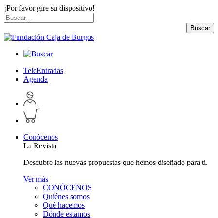
¡Por favor gire su dispositivo!
Skip
Buscar
to
por:
Buscar
content
TeleEntradas
Agenda
Acceder
a
Inspeccionar
perfil
carrito
personal
Conócenos
La Revista
Descubre las nuevas propuestas que hemos diseñado para ti.
Ver más
CONÓCENOS
Quiénes somos
Qué hacemos
Dónde estamos