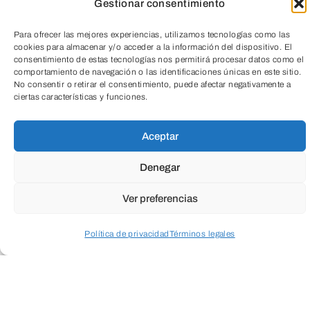
Gestionar consentimiento
Para ofrecer las mejores experiencias, utilizamos tecnologías como las
cookies para almacenar y/o acceder a la información del dispositivo. El
consentimiento de estas tecnologías nos permitirá procesar datos como el
comportamiento de navegación o las identificaciones únicas en este sitio.
TeleEntradas
No consentir o retirar el consentimiento, puede afectar negativamente a
ciertas características y funciones.
Aceptar
Denegar
Ver preferencias
La muestra, que se exhibe en dos tandas
–la primera, desde el 28 de enero al 1 de
Política de privacidad
Términos legales
mayo de 2011 (niveles 0 y +1), y la
Acceder a perfil personal
Inspeccionar carrito
segunda, del 12 de mayo al 11 de
septiembre (niveles -1 y -2)– pretende