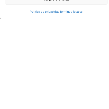
Política de privacidad
Términos legales
Acceder a perfil personal
Inspeccionar carrito