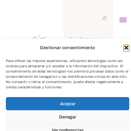
FILTROS
VER EN CALENDARIO
TeleEntradas
Gestionar consentimiento
VER EN MOSAICO
Para ofrecer las mejores experiencias, utilizamos tecnologías como las
un SIGLO de historia
cookies para almacenar y/o acceder a la información del dispositivo. El
consentimiento de estas tecnologías nos permitirá procesar datos como el
un futuro de oportunidades
comportamiento de navegación o las identificaciones únicas en este sitio.
No consentir o retirar el consentimiento, puede afectar negativamente a
ciertas características y funciones.
Eventos
Aceptar
Denegar
Ver preferencias