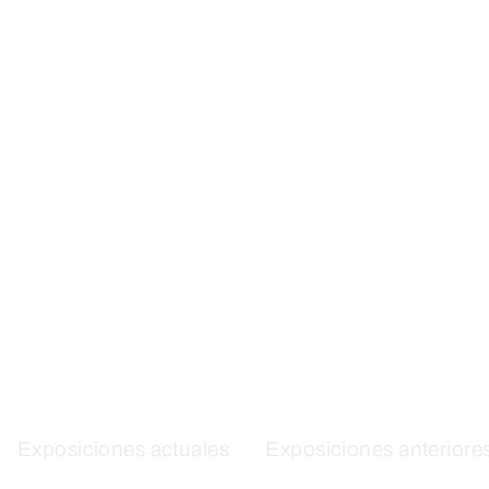
Skip
to
content
Exposiciones actuales
Exposiciones anteriore