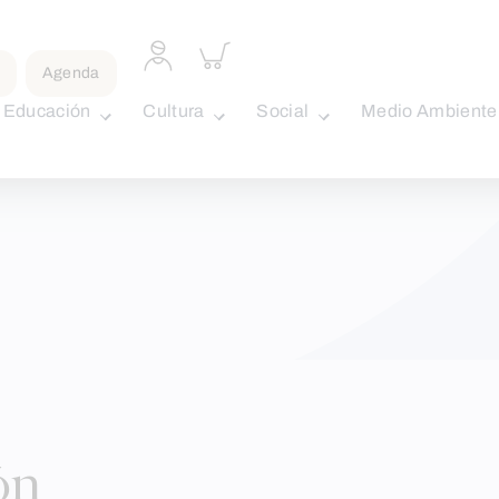
Acceder
Inspeccionar
a
carrito
Agenda
perfil
personal
Educación
Cultura
Social
Medio Ambiente
ón