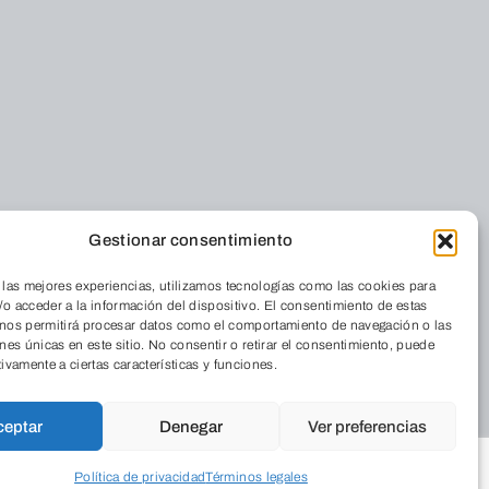
Gestionar consentimiento
Residencia
iénes somos
Cordia
 las mejores experiencias, utilizamos tecnologías como las cookies para
o acceder a la información del dispositivo. El consentimiento de estas
nde estamos
 nos permitirá procesar datos como el comportamiento de navegación o las
Medio Ambiente
 Revista
ones únicas en este sitio. No consentir o retirar el consentimiento, puede
Aulas de Medio
abaja con
tivamente a ciertas características y funciones.
Ambiente
sotros
Programas
ceptar
Denegar
Ver preferencias
Publicaciones
legios
Política de privacidad
Términos legales