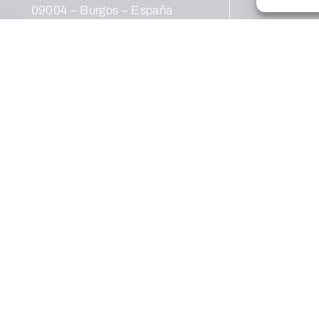
Pr
09004 – Burgos – España
Cultura
Pr
Teléfono:
(+34) 947 258 113
cul
Email:
Ce
fundacion@cajadeburgos.com
Ex
Pu
Social
Fo