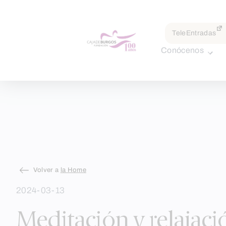
por:
TeleEntradas
Conócenos
Skip
Volver a
la Home
to
2024-03-13
content
Meditación y relajaci