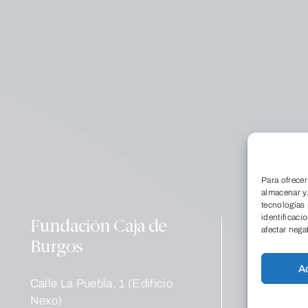
Conócenos
Qu
Para ofrecer
almacenar y/
Dó
tecnologías
La
identificaci
Fundación Caja de
Tr
afectar nega
Burgos
no
A
Educación
Calle La Puebla, 1 (Edificio
Co
Nexo)