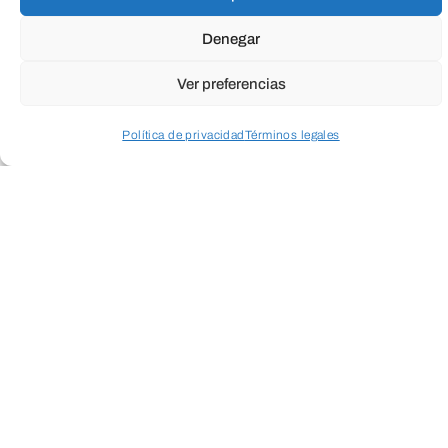
Denegar
Ver preferencias
Política de privacidad
Términos legales
Acceder a perfil personal
Inspeccionar carrito
¡A LAS RICAS LECHUGAS
!
Los niños y niñas de 3° de Educación