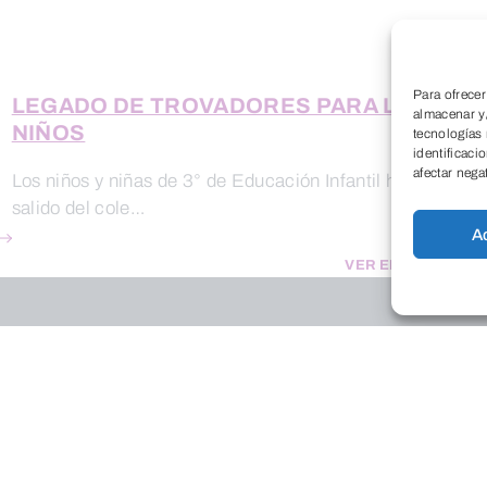
Para ofrecer
LEGADO DE TROVADORES PARA LOS
T
almacenar y/
NIÑOS
tecnologías
¡
identificaci
afectar nega
Los niños y niñas de 3° de Educación Infantil hoy han
l
salido del cole…
A
VER ENTRADA