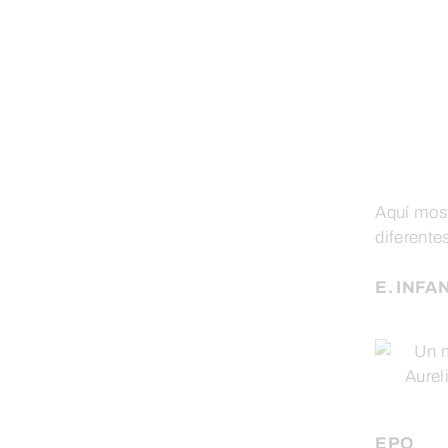
Aquí most
diferente
E. INFA
EPO