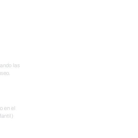
ando las
useo
.