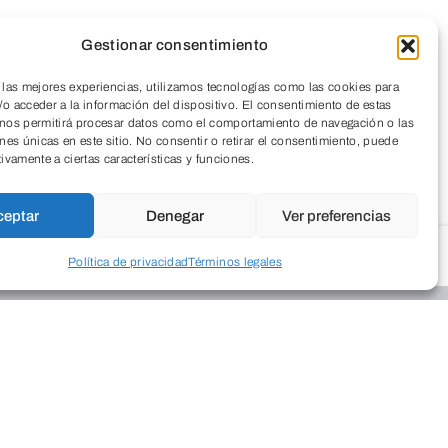
Gestionar consentimiento
 las mejores experiencias, utilizamos tecnologías como las cookies para
eorema de los cuatro colores
o acceder a la información del dispositivo. El consentimiento de estas
 nos permitirá procesar datos como el comportamiento de navegación o las
Proyecto interdisciplinar! Porque las Matemáticas no se
ones únicas en este sitio. No consentir o retirar el consentimiento, puede
tivamente a ciertas características y funciones.
imitan a lo que vemos en los…
ceptar
Denegar
Ver preferencias
VER ENTRADA
Política de privacidad
Términos legales