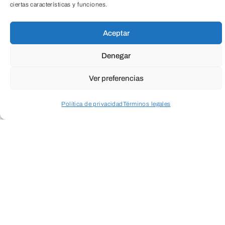
ciertas características y funciones.
TeleEntradas
Aceptar
Denegar
Ver preferencias
Política de privacidad
Términos legales
Acceder a perfil personal
Inspeccionar carrito