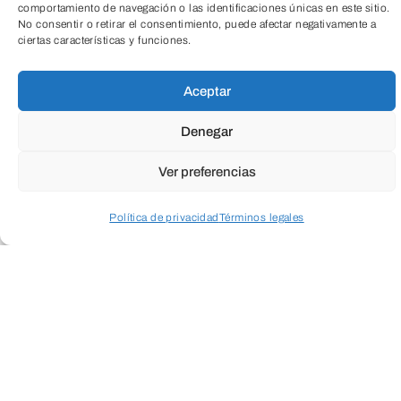
comportamiento de navegación o las identificaciones únicas en este sitio.
VER ENTRADA
No consentir o retirar el consentimiento, puede afectar negativamente a
ciertas características y funciones.
TeleEntradas
LEGADO DE TROVADORES PARA
Aceptar
LOS NIÑOS
Denegar
Los niños y niñas de 3° de Educación
Ver preferencias
Infantil hoy han salido del cole…
Política de privacidad
Términos legales
VER ENTRADA
Acceder a perfil personal
Inspeccionar carrito
Teorema de los cuatro colores
¡Proyecto interdisciplinar! Porque las
Matemáticas no se limitan a lo que
vemos en los…