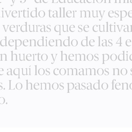
 divertido taller muy e
y verduras que se culti
o dependiendo de las 4 
un huerto y hemos podi
e aquí los comamos no 
es. Lo hemos pasado f
o.