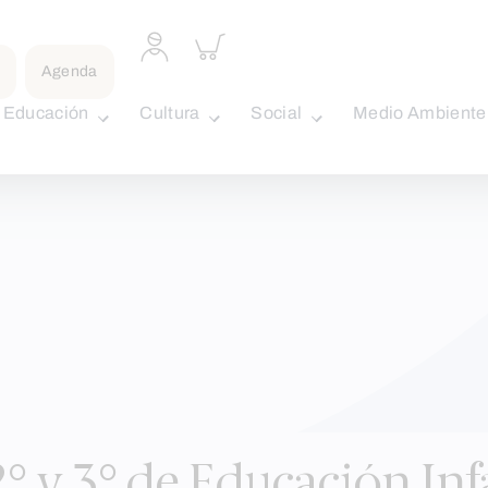
Acceder
Inspeccionar
a
carrito
Agenda
perfil
personal
Educación
Cultura
Social
Medio Ambiente
2° y 3° de Educación Inf