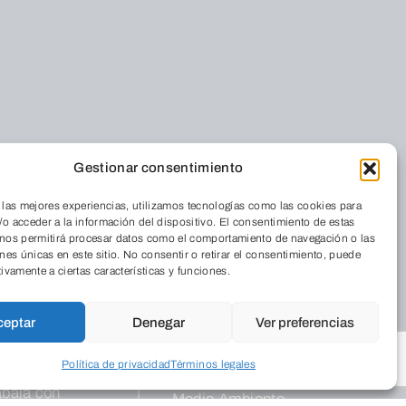
Gestionar consentimiento
 las mejores experiencias, utilizamos tecnologías como las cookies para
o acceder a la información del dispositivo. El consentimiento de estas
 nos permitirá procesar datos como el comportamiento de navegación o las
ones únicas en este sitio. No consentir o retirar el consentimiento, puede
tivamente a ciertas características y funciones.
Residencia
ceptar
Denegar
Ver preferencias
iénes somos
Cordia
nde estamos
Política de privacidad
Términos legales
 Revista
abaja con
Medio Ambiente