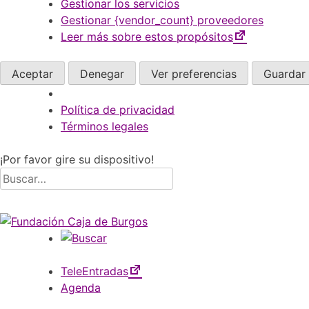
Gestionar los servicios
Gestionar {vendor_count} proveedores
Leer más sobre estos propósitos
Aceptar
Denegar
Ver preferencias
Guardar 
Política de privacidad
Términos legales
¡Por favor gire su dispositivo!
Skip
Buscar
to
por:
content
TeleEntradas
Agenda