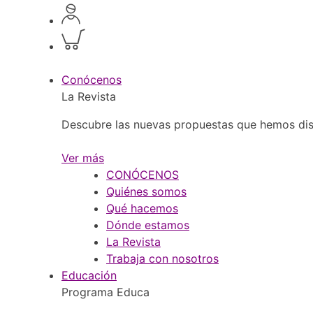
Acceder
a
Inspeccionar
perfil
carrito
personal
Conócenos
La Revista
Descubre las nuevas propuestas que hemos dis
Ver más
CONÓCENOS
Quiénes somos
Qué hacemos
Dónde estamos
La Revista
Trabaja con nosotros
Educación
Programa Educa