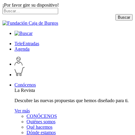
¡Por favor gire su dispositivo!
Skip
Buscar
to
por:
Buscar
content
TeleEntradas
Agenda
Acceder
a
Inspeccionar
perfil
carrito
personal
Conócenos
La Revista
Descubre las nuevas propuestas que hemos diseñado para ti.
Ver más
CONÓCENOS
Quiénes somos
Qué hacemos
Dónde estamos