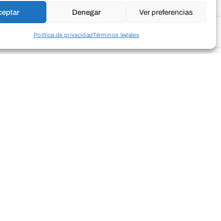
ceptar
Denegar
Ver preferencias
Política de privacidad
Términos legales
 Museo de
a nuestra
on él
les vivían
aban… Ah!