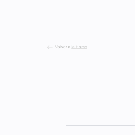
Skip
to
content
Volver a
la Home