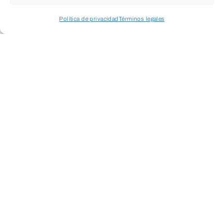
Política de privacidad
Términos legales
Acceder a perfil personal
Inspeccionar carrito
Publicaciones