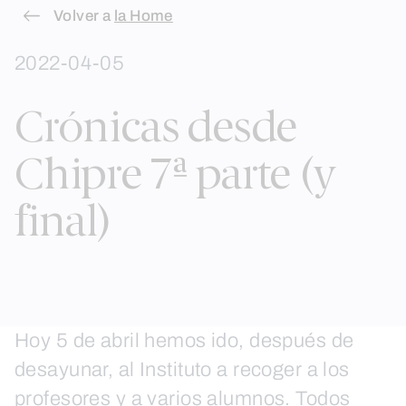
Skip
Volver a
la Home
to
2022-04-05
content
Crónicas desde
Chipre 7ª parte (y
final)
Hoy 5 de abril hemos ido, después de
desayunar, al Instituto a recoger a los
profesores y a varios alumnos. Todos