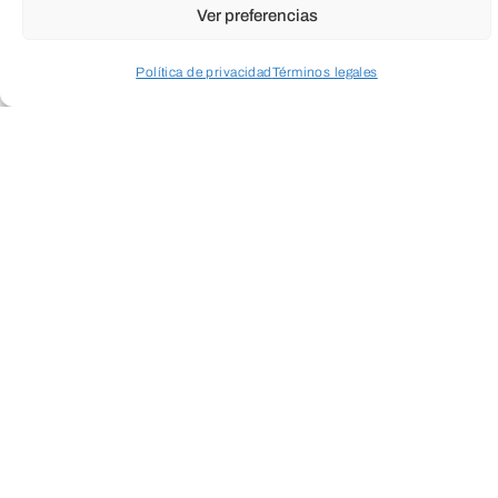
Ver preferencias
Política de privacidad
Términos legales
Acceder a perfil personal
Inspeccionar carrito
ENVIAR