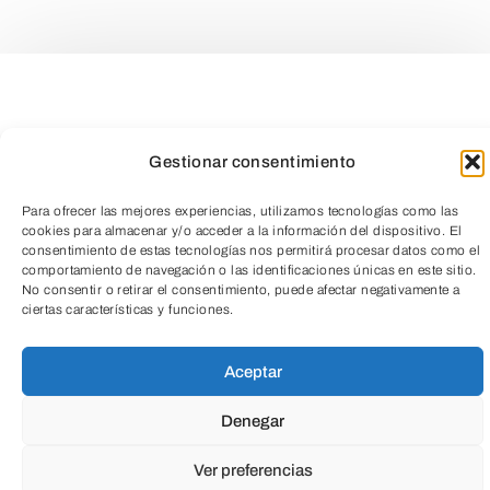
Gestionar consentimiento
Para ofrecer las mejores experiencias, utilizamos tecnologías como las
cookies para almacenar y/o acceder a la información del dispositivo. El
¡A LAS RICAS LECHUGAS !
consentimiento de estas tecnologías nos permitirá procesar datos como el
comportamiento de navegación o las identificaciones únicas en este sitio.
No consentir o retirar el consentimiento, puede afectar negativamente a
Los niños y niñas de 3° de Educación
TeleEntradas
ciertas características y funciones.
Infantil por fin recogemos cosecha.
Aceptar
Nuestras…
Denegar
VER ENTRADA
Ver preferencias