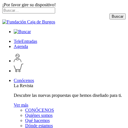
¡Por favor gire su dispositivo!
Skip
Buscar
to
por:
Buscar
content
TeleEntradas
Agenda
Acceder
a
Inspeccionar
perfil
carrito
personal
Conócenos
La Revista
Descubre las nuevas propuestas que hemos diseñado para ti.
Ver más
CONÓCENOS
Quiénes somos
Qué hacemos
Dónde estamos