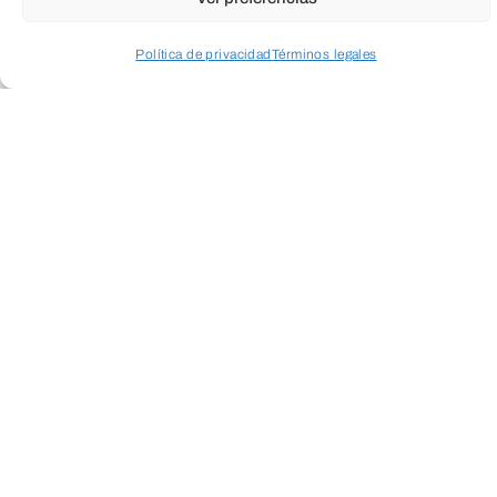
Política de privacidad
Términos legales
Acceder a perfil personal
Inspeccionar carrito
Suscríbete a
nuestra
Newsletter